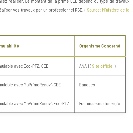
allez réaliser. Le montant de la prime CEE dépend du type de travaux
éaliser vos travaux par un professionnel RGE. (
Source: Ministère de la
mulabilité
Organisme Concerné
mulable avec Eco-PTZ, CEE
ANAH (
Site officiel
)
mulable avec MaPrimeRénov’, CEE
Banques
mulable avec MaPrimeRénov’, Eco-PTZ
Fournisseurs d’énergie