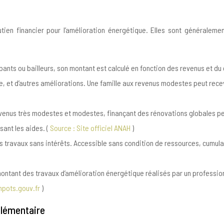
outien financier pour l’amélioration énergétique. Elles sont générale
pants ou bailleurs, son montant est calculé en fonction des revenus et du g
e, et d’autres améliorations. Une famille aux revenus modestes peut recevo
enus très modestes et modestes, finançant des rénovations globales pe
sant les aides. (
Source : Site officiel ANAH
)
 travaux sans intérêts. Accessible sans condition de ressources, cumulable
ontant des travaux d’amélioration énergétique réalisés par un professionn
Impots.gouv.fr
)
plémentaire