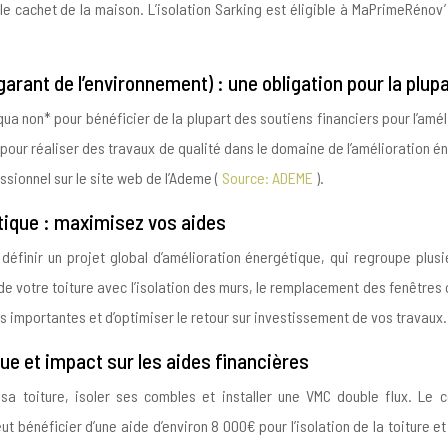
 cachet de la maison. L’isolation Sarking est éligible à MaPrimeRénov’ e
arant de l’environnement) : une obligation pour la plup
ua non* pour bénéficier de la plupart des soutiens financiers pour l’amél
our réaliser des travaux de qualité dans le domaine de l’amélioration én
essionnel sur le site web de l’Ademe (
Source: ADEME
).
étique : maximisez vos aides
e définir un projet global d’amélioration énergétique, qui regroupe plu
e votre toiture avec l’isolation des murs, le remplacement des fenêtres o
s importantes et d’optimiser le retour sur investissement de vos travaux.
e et impact sur les aides financières
r sa toiture, isoler ses combles et installer une VMC double flux. L
peut bénéficier d’une aide d’environ 8 000€ pour l’isolation de la toiture 