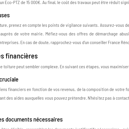
d’un Eco-PTZ de 15 000€. Au final, le coût des travaux peut être réduit si
euses
iture, prenez en compte les points de vigilance suivants. Assurez-vous de
 auprès de votre mairie. Méfiez-vous des offres de démarchage abus
entreprises. En cas de doute, rapprochez-vous d’un conseiller France Réno
es financières
de toiture peut sembler complexe. En suivant ces étapes, vous maximise
 cruciale
iens financiers en fonction de vos revenus, de la composition de votre fo
ntant des aides auxquelles vous pouvez prétendre. N’hésitez pas à conta
z les documents nécessaires