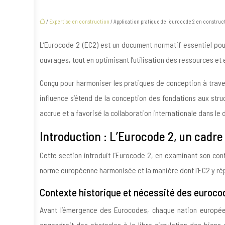
/
Expertise en construction
/ Application pratique de l’eurocode 2 en constr
L’Eurocode 2 (EC2) est un document normatif essentiel pour
ouvrages, tout en optimisant l’utilisation des ressources et e
Conçu pour harmoniser les pratiques de conception à trave
influence s’étend de la conception des fondations aux struc
accrue et a favorisé la collaboration internationale dans le
Introduction : L’Eurocode 2, un cadr
Cette section introduit l’Eurocode 2, en examinant son co
norme européenne harmonisée et la manière dont l’EC2 y r
Contexte historique et nécessité des euroco
Avant l’émergence des Eurocodes, chaque nation européen
engendrait des obstacles à la libre circulation des biens