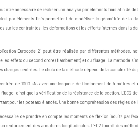
eut être nécessaire de réaliser une analyse par éléments finis afin de d
alcul par éléments finis permettent de modéliser la géométrie de la dal
ées sur les contraintes, les déformations et les efforts internes dans la
(Application Eurocode 2) peut être réalisée par différentes méthodes,
 les effets du second ordre (flambement) et du fluage. La méthode simpl
s charges centrées. Le choix de la méthode dépend de la complexité du p
centrée de 1000 kN, avec une longueur de flambement de 4 mètres et u
luage, ainsi que la vérification de la résistance de la section. L’EC2 tie
ortant pour les poteaux élancés. Une bonne compréhension des règles de l
nécessaire de prendre en compte les moments de flexion induits par l’ex
 un renforcement des armatures longitudinales. L’EC2 fournit des méthod