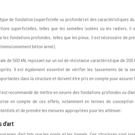
pe de fondation (superficielle ou profonde) et des caractéristiques du s
ions superficielles, telles que les semelles isolées ou les radiers, il 
 les fondations profondes, telles que les pieux, il est nécessaire de pren
 (Dimensionnement béton armé).
le de 500 kN, reposant sur un sol de résistance caractéristique de 200 kP
opriés. Il est également essentiel de vérifier les tassements de la se
rtantes dans la structure et doivent être pris en compte pour assurer la 
 il est recommandé de mettre en oeuvre des fondations profondes ou d’amé
a prise en compte de ces effets, notamment en termes de conceptio
otentiels et de prendre les mesures appropriées pour les atténuer.
 d’art
uvrages d’art tels que les ponts et les tunnels. Ces structures sont so