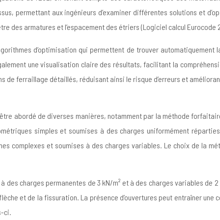
sus, permettant aux ingénieurs d’examiner différentes solutions et d’opt
tre des armatures et l’espacement des étriers (Logiciel calcul Eurocode 2
 algorithmes d’optimisation qui permettent de trouver automatiquement l
galement une visualisation claire des résultats, facilitant la compréhens
e ferraillage détaillés, réduisant ainsi le risque d’erreurs et améliorant
t être abordé de diverses manières, notamment par la méthode forfaitair
ométriques simples et soumises à des charges uniformément réparties.
ormes complexes et soumises à des charges variables. Le choix de la m
 à des charges permanentes de 3 kN/m² et à des charges variables de 2 k
a flèche et de la fissuration. La présence d’ouvertures peut entraîner une 
-ci.