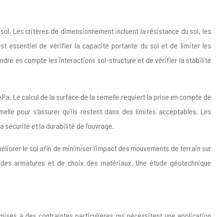
ol. Les critères de dimensionnement incluent la résistance du sol, les
est essentiel de vérifier la capacité portante du sol et de limiter les
dre en compte les interactions sol-structure et de vérifier la stabilité
a. Le calcul de la surface de la semelle requiert la prise en compte de
melle pour s’assurer qu’ils restent dans des limites acceptables. Les
sécurité et la durabilité de l’ouvrage.
liorer le sol afin de minimiser l’impact des mouvements de terrain sur
n des armatures et de choix des matériaux. Une étude géotechnique
umises à des contraintes particulières qui nécessitent une application