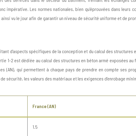
nc impérative. Les normes nationales, bien qu’éprouvées dans leurs con
insi vu le jour afin de garantir un niveau de sécurité uniforme et de pro
itant d’aspects spécifiques de la conception et du calcul des structures 
rtie 1-2 est dédiée au calcul des structures en béton armé exposées au fe
ales (AN), qui permettent à chaque pays de prendre en compte ses prop
 de sécurité, les valeurs des matériaux et les exigences d’enrobage mini
France (AN)
1.5