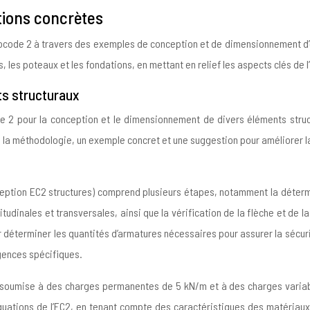
ations concrètes
’Eurocode 2 à travers des exemples de conception et de dimensionnement d
s, les poteaux et les fondations, en mettant en relief les aspects clés de 
s structuraux
e 2 pour la conception et le dimensionnement de divers éléments structu
de la méthodologie, un exemple concret et une suggestion pour améliorer 
eption EC2 structures) comprend plusieurs étapes, notamment la détermin
udinales et transversales, ainsi que la vérification de la flèche et de la 
ur déterminer les quantités d’armatures nécessaires pour assurer la sécuri
igences spécifiques.
, soumise à des charges permanentes de 5 kN/m et à des charges variab
équations de l’EC2, en tenant compte des caractéristiques des matériaux 