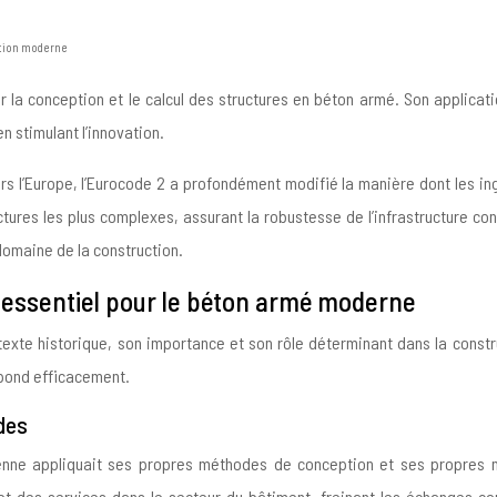
uction moderne
 la conception et le calcul des structures en béton armé. Son applicatio
n stimulant l’innovation.
rs l’Europe, l’Eurocode 2 a profondément modifié la manière dont les i
tures les plus complexes, assurant la robustesse de l’infrastructure con
 domaine de la construction.
e essentiel pour le béton armé moderne
ntexte historique, son importance et son rôle déterminant dans la const
épond efficacement.
des
ne appliquait ses propres méthodes de conception et ses propres no
 et des services dans le secteur du bâtiment, freinant les échanges co